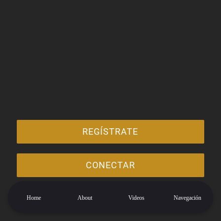
REGÍSTRATE
CONECTAR
Al usar esta aplicación, aceptas los
Términos de Uso
y
Política de
Home
About
Videos
Navegación
privacidad